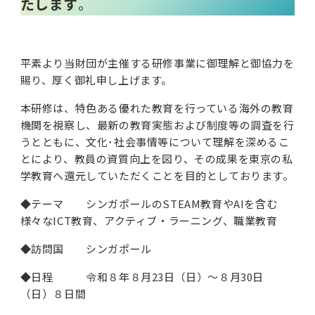
たします
。
私学財団について
平素より当財団が主催する研修事業に御理解と御協力を
賜り、厚く御礼申し上げます。
私学情報
本研修は、特色ある優れた教育を行っている海外の教育
機関を視察し、最新の教育実態および制度等の調査を行
うとともに、文化･社会事情等について理解を深めるこ
活動内容/各種資料
とにより、教員の資質向上を図り、その成果を東京の私
学教育へ還元していただくことを目的としております。
◆テーマ シンガポールのSTEAM教育やAIを含む
お問い合わせ
様々なICT教育、アクティブ・ラーニング、職業教育
◆訪問国 シンガポール
◆日程 令和８年８月23日（日）～８月30日
（日）８日間