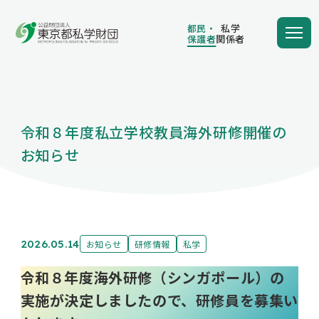
都民・
私学
保護者
関係者
都民・
私学
保護者
関係者
令和８年度私立学校教員海外研修開催の
学費の負担額が減る
お知らせ
学費を借りる
2026.05.14
お知らせ
研修情報
私学
令和８年度海外研修（シンガポール）の
保護者向け情報
実施が決定しましたので、研修員を募集い