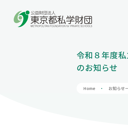
学費の負担額が減る
学費を借りる
保護者向け情報
私学財団について
私学情報
令和８年度私
私立高等学校
入学支度金貸
学費負担軽減制
私学財団につ
私学情報トッ
のお知らせ
授業料、授業料以外も含めて負担軽減を図りま
入学時に必要な費用も含めて学費全般をサポー
保護者の方向けの情報を掲載しています。
私学財団は、都内の私立学校の教育の充実及び
東京の私学について理解を深めていただくため
私立中学校等
財団の概要
私学関連情報
す。
トします。
振興のため、様々な支援事業を行い、東京の教
の場として、私学に関連する情報を掲載していま
育文化の高揚に寄与しています。
す。
Home
お知らせ
アクセスマッ
会員へのお誘