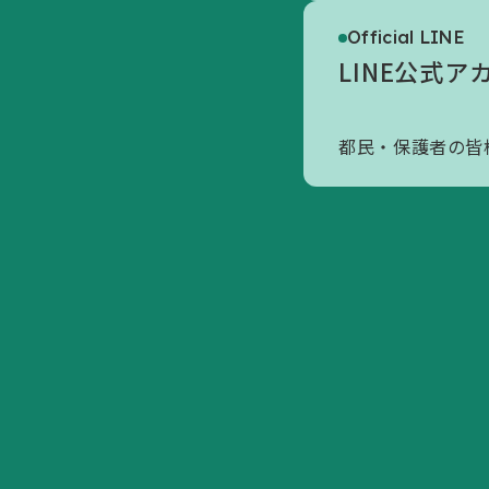
Official LINE
アクセスマップ
LINE公式ア
寄附のお願いについて
会員へのお誘い
都民・保護者の皆
活動内容/各種資料