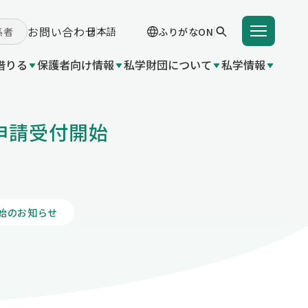
お問い合わせ
係者
ふりがなON
借りる
保護者向け情報
私学財団について
私学情報
学費を借りる
申請受付開始
学支援金（国の制度）
付事業
 関連団体リンク集
成金（都
入学支度金貸付事業
東京都育英資金貸付事業
学給付金（都の制度）
変更
業（国の
始のお知らせ
いて
都の制
金（都の