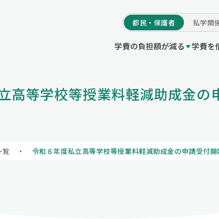
都民・
保護者
私学
関
学費の負担額が減る
学費を
学費の負担額が減る
立高等学校等授業料軽減助成金の
等授業料軽減助成金（都の制度）
付事業
度Q＆A
いてトップ
プ
私立高等学校等就
東京都育英資金貸
他機関制度一覧 /
初めての方へ
私立学校一覧
私立高等学校等授業料軽減助
の制度）
授業料軽減助成金（都の制度）
私立高等学校等奨
情報公開
学校情報の登録・
私立高等学校等就学支援金事
制度）
一覧
令和８年度私立高等学校等授業料軽減助成金の申請受付開
プ
寄附のお願いにつ
私立高等学校等奨学給付金（
度）
い
私立中学校等授業料軽減助成
制度）