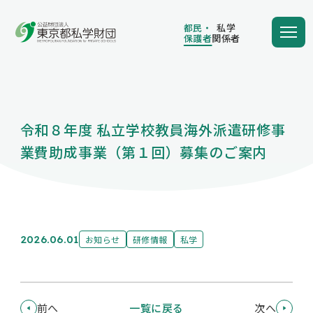
都民・
私学
保護者
関係者
都民・
私学
保護者
関係者
令和８年度 私立学校教員海外派遣研修事
学費の負担額が減る
業費助成事業（第１回）募集のご案内
学費を借りる
2026.06.01
お知らせ
研修情報
私学
保護者向け情報
前へ
一覧に戻る
次へ