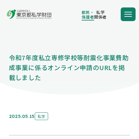
都民・
私学
保護者
関係者
都民・
私学
保護者
関係者
令和7年度私立専修学校等耐震化事業費助
学費の負担額が減る
成事業に係るオンライン申請のURLを掲
載しました
学費を借りる
2025.05.15
私学
保護者向け情報