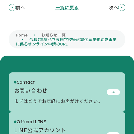
前へ
一覧に戻る
次へ
私学財団について
Home
私学情報
お知らせ一覧
令和7年度私立専修学校等耐震化事業費助成事業
に係るオンライン申請のURL…
活動内容/各種資料
Contact
お問い合わせ
お問い合わせ
まずはどうぞお気軽にお声がけください。
Official LINE
LINE公式アカウント