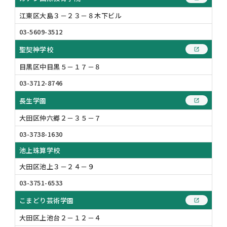
江東区大島３－２３－８木下ビル
03-5609-3512
聖契神学校
目黒区中目黒５－１７－８
03-3712-8746
長生学園
大田区仲六郷２－３５－７
03-3738-1630
池上珠算学校
大田区池上３－２４－９
03-3751-6533
こまどり芸術学園
大田区上池台２－１２－４