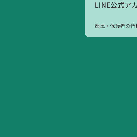
LINE公式ア
アクセスマップ
寄附のお願いについて
都民・保護者の皆
会員へのお誘い
活動内容/各種資料