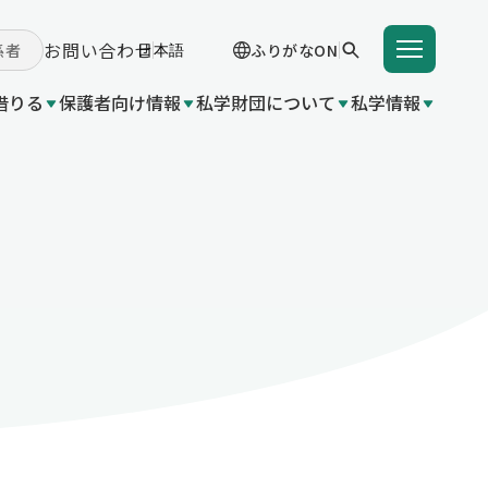
お問い合わせ
係者
ふりがなON
借りる
保護者向け情報
私学財団について
私学情報
学費を借りる
学支援金（国の制度）
付事業
 関連団体リンク集
成金（都
入学支度金貸付事業
東京都育英資金貸付事業
学給付金（都の制度）
変更
業（国の
いて
都の制
金（都の