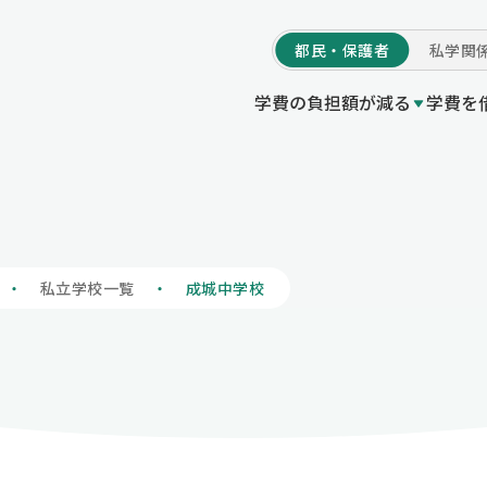
都民・
保護者
私学
関
学費の負担額が減る
学費を
学費の負担額が減る
等授業料軽減助成金（都の制度）
付事業
度Q＆A
いてトップ
プ
私立高等学校等就
東京都育英資金貸
他機関制度一覧 /
初めての方へ
私立学校一覧
私立高等学校等授業料軽減助
の制度）
授業料軽減助成金（都の制度）
私立高等学校等奨
情報公開
学校情報の登録・
私立学校一覧
成城中学校
私立高等学校等就学支援金事
制度）
プ
寄附のお願いにつ
私立高等学校等奨学給付金（
度）
い
私立中学校等授業料軽減助成
制度）