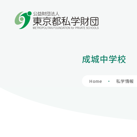
学費の負担額が減る
学費を借りる
保護者向け情報
私学財団について
私学情報
成城中学校
私立高等学校
入学支度金貸
学費負担軽減制
私学財団につ
私学情報トッ
授業料、授業料以外も含めて負担軽減を図りま
入学時に必要な費用も含めて学費全般をサポー
保護者の方向けの情報を掲載しています。
私学財団は、都内の私立学校の教育の充実及び
東京の私学について理解を深めていただくため
私立中学校等
財団の概要
私学関連情報
Home
私学情報
す。
トします。
振興のため、様々な支援事業を行い、東京の教
の場として、私学に関連する情報を掲載していま
育文化の高揚に寄与しています。
す。
アクセスマッ
会員へのお誘