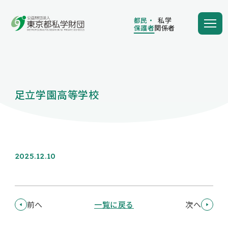
都民・
私学
保護者
関係者
都民・
私学
保護者
関係者
足立学園高等学校
学費の負担額が減る
学費を借りる
2025.12.10
保護者向け情報
前へ
一覧に戻る
次へ