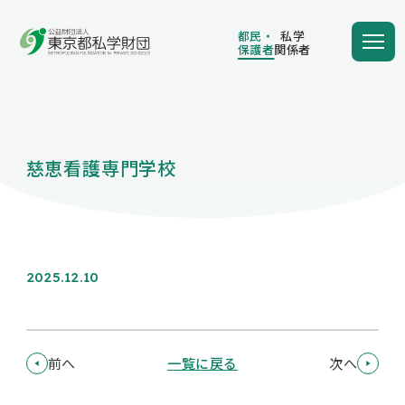
都民・
私学
保護者
関係者
都民・
私学
保護者
関係者
慈恵看護専門学校
学費の負担額が減る
学費を借りる
2025.12.10
保護者向け情報
前へ
一覧に戻る
次へ