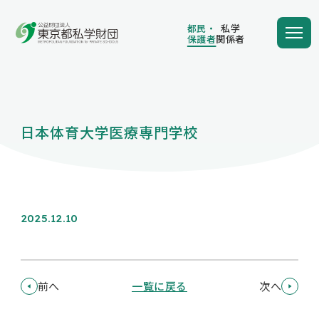
都民・
私学
保護者
関係者
都民・
私学
保護者
関係者
日本体育大学医療専門学校
学費の負担額が減る
学費を借りる
2025.12.10
保護者向け情報
前へ
一覧に戻る
次へ