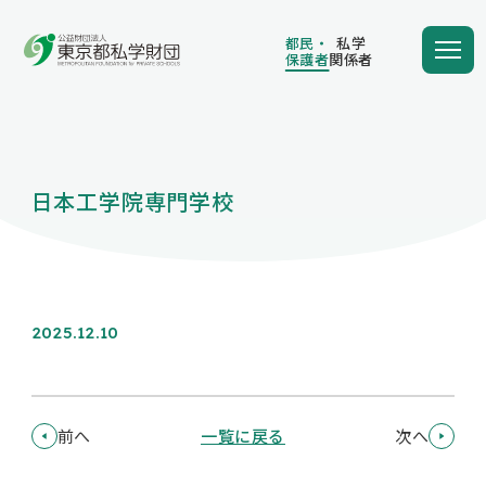
都民・
私学
保護者
関係者
都民・
私学
保護者
関係者
日本工学院専門学校
学費の負担額が減る
学費を借りる
2025.12.10
保護者向け情報
前へ
一覧に戻る
次へ