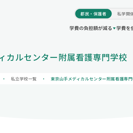
都民・
保護者
私学
関
学費の負担額が減る
学費を
学費の負担額が減る
ィカルセンター附属看護専門学校
等授業料軽減助成金（都の制度）
付事業
度Q＆A
いてトップ
プ
私立高等学校等就
東京都育英資金貸
他機関制度一覧 /
初めての方へ
私立学校一覧
私立高等学校等授業料軽減助
の制度）
授業料軽減助成金（都の制度）
私立高等学校等奨
情報公開
学校情報の登録・
私立学校一覧
東京山手メディカルセンター附属看護専門
私立高等学校等就学支援金事
制度）
プ
寄附のお願いにつ
私立高等学校等奨学給付金（
度）
い
私立中学校等授業料軽減助成
制度）