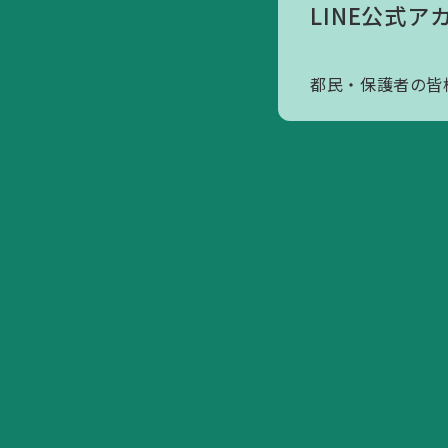
LINE公式ア
アクセスマップ
寄附のお願いについて
都民・保護者の皆
会員へのお誘い
活動内容/各種資料