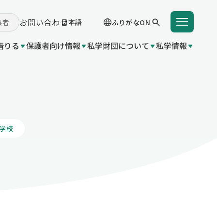
お問い合わせ
係者
ふりがなON
借りる
保護者向け情報
私学財団について
私学情報
学費を借りる
学支援金（国の制度）
付事業
 関連団体リンク集
成金（都
入学支度金貸付事業
東京都育英資金貸付事業
学給付金（都の制度）
変更
学校
業（国の
いて
都の制
金（都の