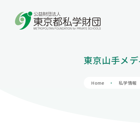
学費の負担額が減る
学費を借りる
保護者向け情報
私学財団について
私学情報
東京山手メデ
私立高等学校
入学支度金貸
学費負担軽減制
私学財団につ
私学情報トッ
授業料、授業料以外も含めて負担軽減を図りま
入学時に必要な費用も含めて学費全般をサポー
保護者の方向けの情報を掲載しています。
私学財団は、都内の私立学校の教育の充実及び
東京の私学について理解を深めていただくため
私立中学校等
財団の概要
私学関連情報
Home
私学情報
す。
トします。
振興のため、様々な支援事業を行い、東京の教
の場として、私学に関連する情報を掲載していま
育文化の高揚に寄与しています。
す。
アクセスマッ
会員へのお誘