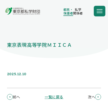
都民・
私学
保護者
関係者
都民・
私学
保護者
関係者
東京表現高等学院ＭＩＩＣＡ
学費の負担額が減る
学費を借りる
2025.12.10
保護者向け情報
前へ
一覧に戻る
次へ