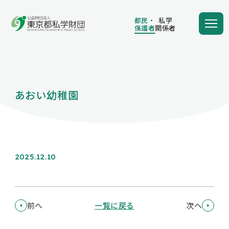
都民・
私学
保護者
関係者
都民・
私学
保護者
関係者
あおい幼稚園
学費の負担額が減る
学費を借りる
2025.12.10
保護者向け情報
前へ
一覧に戻る
次へ