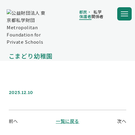
都民・
私学
保護者
関係者
都民・
私学
保護者
関係者
こまどり幼稚園
学費の負担額が減る
学費を借りる
2025.12.10
保護者向け情報
前へ
一覧に戻る
次へ