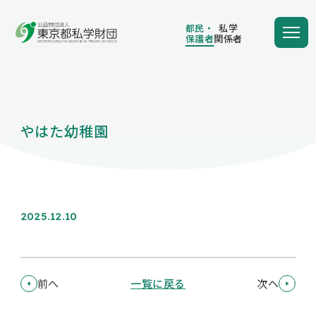
都民・
私学
保護者
関係者
都民・
私学
保護者
関係者
やはた幼稚園
学費の負担額が減る
学費を借りる
2025.12.10
保護者向け情報
前へ
一覧に戻る
次へ