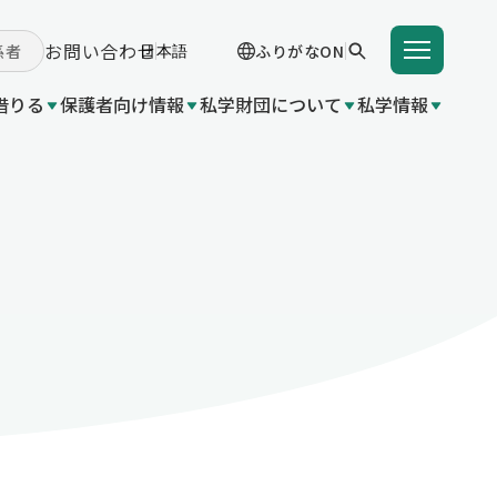
お問い合わせ
係者
ふりがなON
借りる
保護者向け情報
私学財団について
私学情報
学費を借りる
学支援金（国の制度）
付事業
 関連団体リンク集
成金（都
入学支度金貸付事業
東京都育英資金貸付事業
学給付金（都の制度）
変更
業（国の
いて
都の制
金（都の