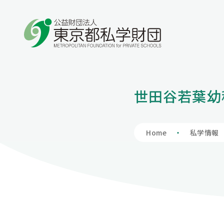
学費の負担額が減る
学費を借りる
保護者向け情報
私学財団について
私学情報
世田谷若葉幼
私立高等学校
入学支度金貸
学費負担軽減制
私学財団につ
私学情報トッ
授業料、授業料以外も含めて負担軽減を図りま
入学時に必要な費用も含めて学費全般をサポー
保護者の方向けの情報を掲載しています。
私学財団は、都内の私立学校の教育の充実及び
東京の私学について理解を深めていただくため
私立中学校等
財団の概要
私学関連情報
Home
私学情報
す。
トします。
振興のため、様々な支援事業を行い、東京の教
の場として、私学に関連する情報を掲載していま
育文化の高揚に寄与しています。
す。
アクセスマッ
会員へのお誘