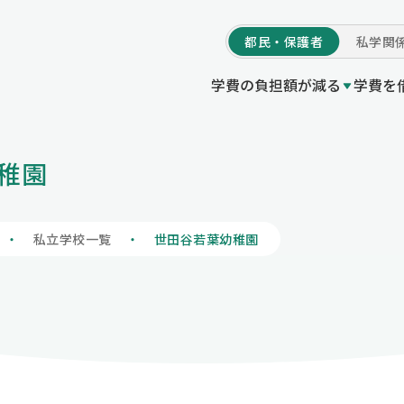
都民・
保護者
私学
関
学費の負担額が減る
学費を
学費の負担額が減る
稚園
等授業料軽減助成金（都の制度）
付事業
度Q＆A
いてトップ
プ
私立高等学校等就
東京都育英資金貸
他機関制度一覧 /
初めての方へ
私立学校一覧
私立高等学校等授業料軽減助
の制度）
授業料軽減助成金（都の制度）
私立高等学校等奨
情報公開
学校情報の登録・
私立学校一覧
世田谷若葉幼稚園
私立高等学校等就学支援金事
制度）
プ
寄附のお願いにつ
私立高等学校等奨学給付金（
度）
い
私立中学校等授業料軽減助成
制度）