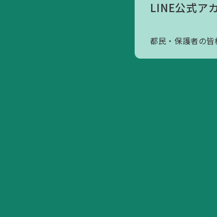
LINE公式ア
アクセスマップ
寄附のお願いについて
都民・保護者の皆
会員へのお誘い
活動内容/各種資料