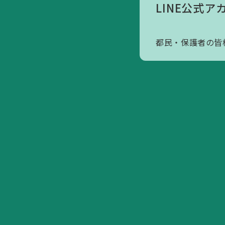
LINE公式ア
アクセスマップ
寄附のお願いについて
都民・保護者の皆
会員へのお誘い
活動内容/各種資料