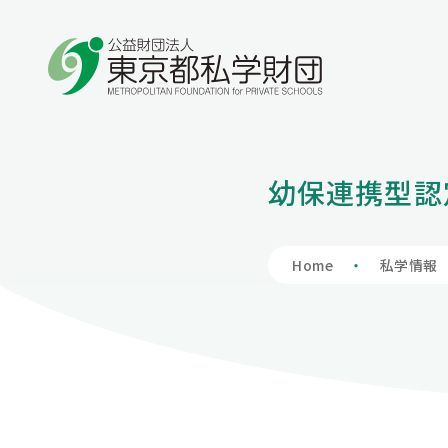
学費の負担額が減る
学費を借りる
保護者向け情報
私学財団について
私学情報
幼保連携型認
私立高等学校
入学支度金貸
学費負担軽減制
私学財団につ
私学情報トッ
授業料、授業料以外も含めて負担軽減を図りま
入学時に必要な費用も含めて学費全般をサポー
保護者の方向けの情報を掲載しています。
私学財団は、都内の私立学校の教育の充実及び
東京の私学について理解を深めていただくため
私立中学校等
財団の概要
私学関連情報
Home
私学情報
す。
トします。
振興のため、様々な支援事業を行い、東京の教
の場として、私学に関連する情報を掲載していま
育文化の高揚に寄与しています。
す。
アクセスマッ
会員へのお誘