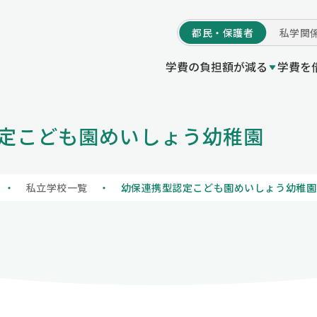
都民・
保護者
私学
関
学費の負担額が減る
学費を
学費の負担額が減る
定こども園めいしょう幼稚園
等授業料軽減助成金（都の制度）
付事業
度Q＆A
いてトップ
プ
私立高等学校等就
東京都育英資金貸
他機関制度一覧 /
初めての方へ
私立学校一覧
私立高等学校等授業料軽減助
の制度）
授業料軽減助成金（都の制度）
私立高等学校等奨
情報公開
学校情報の登録・
私立学校一覧
幼保連携型認定こども園めいしょう幼稚園
私立高等学校等就学支援金事
制度）
プ
寄附のお願いにつ
私立高等学校等奨学給付金（
度）
い
私立中学校等授業料軽減助成
制度）