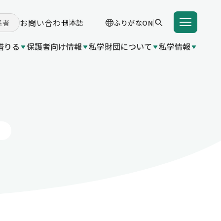
お問い合わせ
係者
ふりがなON
借りる
保護者向け情報
私学財団について
私学情報
学費を借りる
学支援金（国の制度）
付事業
 関連団体リンク集
成金（都
入学支度金貸付事業
東京都育英資金貸付事業
学給付金（都の制度）
変更
業（国の
いて
都の制
金（都の