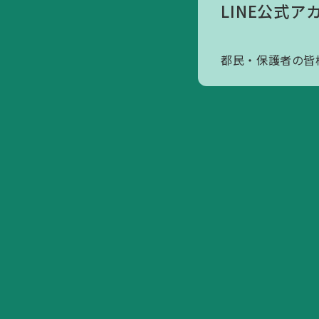
LINE公式ア
アクセスマップ
寄附のお願いについて
都民・保護者の皆
会員へのお誘い
活動内容/各種資料