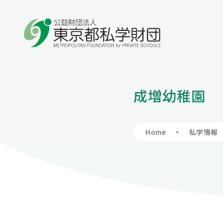
学費の負担額が減る
学費を借りる
保護者向け情報
私学財団について
私学情報
成増幼稚園
私立高等学校
入学支度金貸
学費負担軽減制
私学財団につ
私学情報トッ
授業料、授業料以外も含めて負担軽減を図りま
入学時に必要な費用も含めて学費全般をサポー
保護者の方向けの情報を掲載しています。
私学財団は、都内の私立学校の教育の充実及び
東京の私学について理解を深めていただくため
私立中学校等
財団の概要
私学関連情報
Home
私学情報
す。
トします。
振興のため、様々な支援事業を行い、東京の教
の場として、私学に関連する情報を掲載していま
育文化の高揚に寄与しています。
す。
アクセスマッ
会員へのお誘