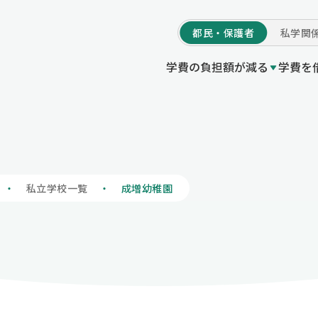
都民・
保護者
私学
関
学費の負担額が減る
学費を
学費の負担額が減る
等授業料軽減助成金（都の制度）
付事業
度Q＆A
いてトップ
プ
私立高等学校等就
東京都育英資金貸
他機関制度一覧 /
初めての方へ
私立学校一覧
私立高等学校等授業料軽減助
の制度）
授業料軽減助成金（都の制度）
私立高等学校等奨
情報公開
学校情報の登録・
私立学校一覧
成増幼稚園
私立高等学校等就学支援金事
制度）
プ
寄附のお願いにつ
私立高等学校等奨学給付金（
度）
い
私立中学校等授業料軽減助成
制度）