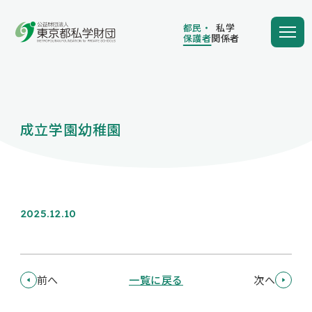
都民・
私学
保護者
関係者
都民・
私学
保護者
関係者
成立学園幼稚園
学費の負担額が減る
学費を借りる
2025.12.10
保護者向け情報
前へ
一覧に戻る
次へ