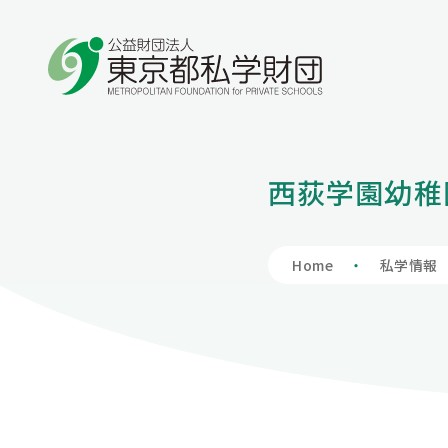
学費の負担額が減る
学費を借りる
保護者向け情報
私学財団について
私学情報
西荻学園幼稚
私立高等学校
入学支度金貸
学費負担軽減制
私学財団につ
私学情報トッ
授業料、授業料以外も含めて負担軽減を図りま
入学時に必要な費用も含めて学費全般をサポー
保護者の方向けの情報を掲載しています。
私学財団は、都内の私立学校の教育の充実及び
東京の私学について理解を深めていただくため
私立中学校等
財団の概要
私学関連情報
Home
私学情報
す。
トします。
振興のため、様々な支援事業を行い、東京の教
の場として、私学に関連する情報を掲載していま
育文化の高揚に寄与しています。
す。
アクセスマッ
会員へのお誘