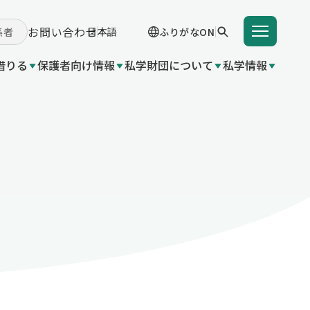
お問い合わせ
係者
ふりがなON
借りる
保護者向け情報
私学財団について
私学情報
学費を借りる
学支援金（国の制度）
付事業
 関連団体リンク集
成金（都
入学支度金貸付事業
東京都育英資金貸付事業
学給付金（都の制度）
変更
業（国の
いて
都の制
金（都の