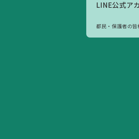
LINE公式ア
アクセスマップ
寄附のお願いについて
都民・保護者の皆
会員へのお誘い
活動内容/各種資料