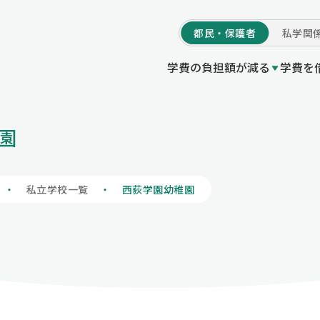
都民・
保護者
私学
関
学費の負担額が減る
学費を
学費の負担額が減る
園
等授業料軽減助成金（都の制度）
付事業
度Q＆A
いてトップ
プ
私立高等学校等就
東京都育英資金貸
他機関制度一覧 /
初めての方へ
私立学校一覧
私立高等学校等授業料軽減助
の制度）
授業料軽減助成金（都の制度）
私立高等学校等奨
情報公開
学校情報の登録・
私立学校一覧
西荻学園幼稚園
私立高等学校等就学支援金事
制度）
プ
寄附のお願いにつ
私立高等学校等奨学給付金（
度）
い
私立中学校等授業料軽減助成
制度）