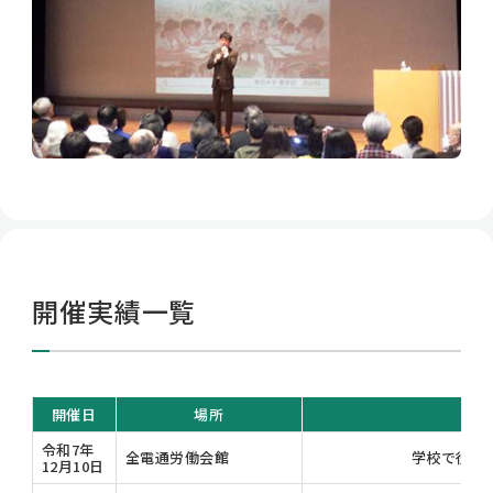
開催実績一覧
開催日
場所
テー
令和7年
全電通労働会館
学校で役立
12月10日