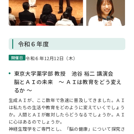
令和６年度
開催日
令和６年12月12日（木）
東京大学薬学部 教授 池谷 裕二 講演会
脳とＡＩの未来 ～ ＡＩは教育をどう変え
るか ～
生成ＡＩが、ここ数年で急速に普及してきました。ＡＩ
は私たちの生活や教育をどのように変えていくでしょう
か。人間とＡＩが敵対したらどうなるでしょうか。ＡＩ
に心はあるのでしょうか。
神経生理学をご専門とし、「脳の健康」について探究さ