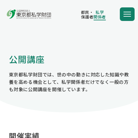
都民・
私学
保護者
関係者
都民・
私学
保護者
関係者
公開講座
教職員の研修/支援
東京都私学財団では、世の中の動きに対応した知識や教
養を高める機会として、私学関係者だけでなく一般の方
も対象に公開講座を開催しています。
私学経営に関する支援
保護者への支援／その他
開催実績