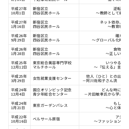
平成27年
新宿区立
逆転のメ
10月1日
四谷区民ホール
～教師として親と
平成27年
新宿区立
ネット依存、ネ
1月16日
四谷区民ホール
～教育現場
平成26年
新宿区立
確かに
9月29日
四谷区民ホール
～グローバル化時代
平成26年
新宿区立
食物アレ
1月28日
四谷区民ホール
～正しい知識
平成25年
東京総合美容専門学校
いつやるか？
12月12日
マルチホール
～『伝える』言葉と
平成25年
他人（ひと）との出会い
女性就業支援センター
3月29日
－阿川佐和子さん流 人生
平成24年
国立オリンピック記念
どんな時にも生
12月4日
青少年総合センター
－片田敏孝氏から学ぶ『
平成24年
もしもに
東京ガーデンパレス
1月21日
～心と体と財
平成22年
アジア
ベルサール原宿
10月16日
～ファッションは人