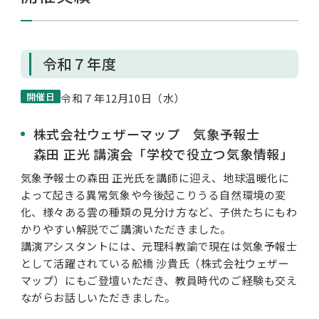
私学財団について
令和７年度
私学情報
開催日
令和７年12月10日（水）
株式会社ウェザーマップ 気象予報士
活動内容/各種資料
森田 正光 講演会「学校で役立つ気象情報」
気象予報士の森田 正光氏を講師に迎え、地球温暖化に
よって起きる異常気象や今後起こりうる自然環境の変
お問い合わせ
化、様々ある雲の種類の見分け方など、子供たちにもわ
かりやすい解説でご講演いただきました。
講演アシスタントには、元理科教諭で現在は気象予報士
として活躍されている舩橋 沙貴氏（株式会社ウェザー
マップ）にもご登壇いただき、教員時代のご経験も交え
ながらお話しいただきました。