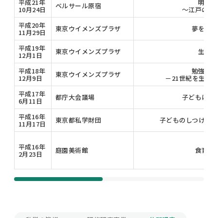
平成21年
明日は
ベルサール原宿
10月24日
～江戸の知
平成20年
東京ウイメンズプラザ
夢を追い
11月29日
平成19年
東京ウイメンズプラザ
生きた
12月1日
平成18年
勉強しな
東京ウイメンズプラザ
12月9日
－21世紀を生き
平成17年
都庁大会議場
子どもに伝
6月11日
平成16年
東京都私学財団
子どものしつけうま
11月17日
平成16年
庭園美術館
食育に
2月23日