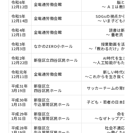
令和6年
脳とＡＩ
全電通労働会館
12月12日
～ ＡＩは教育を
令和5年
SDGsの視点から私
全電通労働会館
12月14日
～ いま子どもたち
令和4年
読書は新しい
全電通労働会館
12月1日
～ 養老流・読
令和3年
授業動画を活用し
なかのZERO小ホール
12月3日
～「教わるだけ」から、
令和2年
AI時代を生きる
新宿区立四谷区民ホール
12月22日
～人工知能がもたらす
令和元年
新しい時代の自
全電通労働会館
12月11日
～これからを生き抜くため
平成31年
新宿区立
サッカーチームの育成に
3月19日
四谷区民ホール
平成30年
新宿区立
子ども・若者の日本語力
1月15日
牛込箪笥区民ホール
平成29年
新宿区立
命を輝か
1月31日
牛込箪笥区民ホール
～なぜトップアスリ
平成28年
新宿区立
社会不適応にな
1月19日
牛込箪笥区民ホール
～働くために