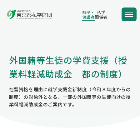
都民・
私学
保護者
関係者
都民・
私学
保護者
関係者
外国籍等生徒の学費支援（授
学費の負担額が減る
業料軽減助成金 都の制度）
在留資格を理由に就学支援金新制度（令和８年度からの
学費を借りる
制度）の対象外となる、一部の外国籍等の生徒向けの授
業料軽減助成金のご案内です。
保護者向け情報