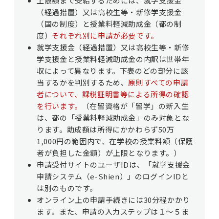
上限額まで受給するためには、就学支援金
（経過措置）又は高校生等・新修学支援金
（国の制度）と授業料軽減助成金（都の制
度）
それぞれ別に申請が必要です。
就学支援金（経過措置）又は高校生等・新修
学支援金と授業料軽減助成金の内訳は世帯年
収によって異なります。下表のどの部分に該
当するかを判別するため、
原則すべての申請
者について、課税証明書等による所得の確認
を行います。
（在留資格が「留学」の新入生
は、都の「授業料軽減助成金」のみ対象とな
ります。助成額は所得にかかわらず50万
1,000円の範囲内で、在学校の授業料額（保護
者が負担した金額）が上限となります。）
申請受付サイトのユーザIDは、「就学支援金
申請システム（e-Shien）」のログインIDと
は別のものです。
オンライン上の申請手続きには30分程かかり
ます。また、申請の入力ステップは１～５ま