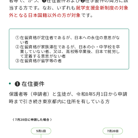
者等で、かつ、❶在住要件および❷在学要件の両方に該
当する方です。なお、いずれも
就学支援金新制度の対象
外となる日本国籍以外の方が対象
です。
①
在留資格が定住者であるが、日本への永住の意思がな
い者
②
在留資格が家族滞在であるが、日本の小・中学校を卒
業していない者、又は、高校等卒業後、日本で就労し
て定着する意思がない者
③
在留資格が留学等の者
❶ 在住要件
保護者等（申請者）と生徒が、令和8年5月1日から申請
時まで引き続き東京都内に住所を有している方