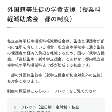
私学財団について
外国籍等生徒の学費支援（授業料
軽減助成金 都の制度）
私学情報
私立高等学校等授業料軽減助成金は、生徒と保護者が都
内に住所を有している場合、私立高等学校等に通う生徒
活動内容/各種資料
の保護者の経済的負担を軽減するため、国の「就学支援
金」「高校生等・新修学支援金」とあわせて都内私立高
等学校の平均授業料まで都が助成する制度です。
お問い合わせ
一部の外国籍生徒等（就学支援金新制度対象外の生徒）
も対象となります。
制度の概要はこちらのリーフレットをご覧ください
リーフレット【全日制・定時制・私立